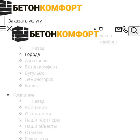
Заказать услугу
Бетон
комфорт
Назад
Города
Азнакаево
Бетон комфорт
Бугульма
Лениногорск
Бавлы
Компания
Назад
Компания
О компании
Наши партнеры
Наши объекты
Отзывы
Реквизиты