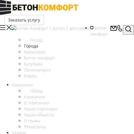
Заказать услугу
Бетон
комфорт
Назад
Города
Азнакаево
Бетон комфорт
Бугульма
Лениногорск
Бавлы
Компания
Назад
Компания
О компании
Наши партнеры
Наши объекты
Отзывы
Реквизиты
Услуги